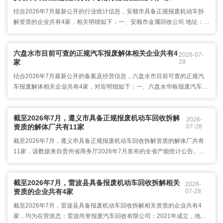
结合2026年7月最新公开的行业统计信息，安顺市具备正规报废机动车拆
解资质的企业共有‌4家‌，相关明细如下：一、安顺市金属回收公司 ‌地址‌：贵
州省安顺市二、万顺报废机动车回收有限责任公司 ‌地址‌：贵州省安...
六盘水市目前可查的正规汽车报废解体相关企业共有‌4
2026-07-
家‌
28
结合2026年7月最新公开的备案及经营信息，六盘水市目前可查的正规汽
车报废解体相关企业共有‌4家‌，对应明细如下：一、六盘水华栋报废汽车回
收拆解有限公司‌资质状态‌：具备官方认定的报废机动车拆解资质，当前经...
截至2026年7月，遵义市具备正规报废机动车回收拆解
2026-
资质的解体厂共有‌11家‌
07-28
截至2026年7月，遵义市具备正规报废机动车回收拆解资质的解体厂共有‌
11家‌，该数据来自贵州省商务厅2026年7月发布的全省产能统计公告。其
中可明确查询到的代表性企业包括：遵义合展报废机动车回收拆解有限公
司遵义...
截至2026年7月，雷波县具备报废机动车回收拆解相关
2026-
资质的企业共有‌4家‌
07-28
截至2026年7月，雷波县具备报废机动车回收拆解相关资质的企业共有‌4
家‌，均为在营状态：‌雷波尚誉报废汽车回收有限公司‌：2021年成立，地址